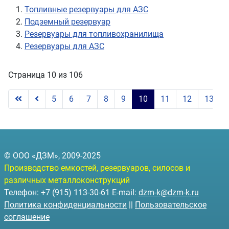
Топливные резервуары для АЗС
Подземный резервуар
Резервуары для топливохранилища
Резервуары для АЗС
Страница 10 из 106
5
6
7
8
9
10
11
12
13
© ООО «ДЗМ», 2009-2025
Производство емкостей, резервуаров, силосов и
различных металлоконструкций
Телефон: +7 (915) 113-30-61 E-mail:
dzm-k@dzm-k.ru
Политика конфиденциальности
||
Пользовательское
соглашение